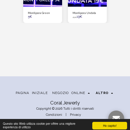
ro Tag M
Montipora Green
Montipora Undata
El Grinch
5
€
19
€
33
€
25
€
PAGINA INIZIALE
NEGOZIO ONLINE
ALTRO
Coral Jewerly
Copyright © 2026 Tutti i diritti riservati
Condizioni
|
Privacy
Questo sito Web utilizza cookie per offrire una migliore
Ho capito!
esperienza di utilizzo