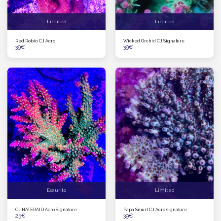
Limited
Limited
Red Robin CJ Acro
Wicked Orchid CJ Signature
39
€
39
€
Esaurito
Limited
CJ HATERAID Acro Signature
Papa Smurf CJ Acro signature
25
€
39
€