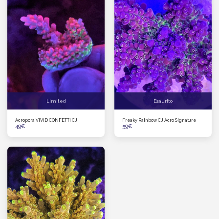
Limited
Esaurito
Acropora VIVID CONFETTI CJ
Freaky Rainbow CJ Acro Signature
49
€
59
€