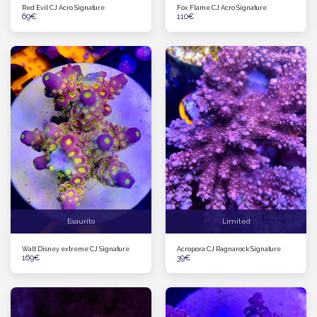
Red Evil CJ Acro Signature
Fox Flame CJ Acro Signature
69
€
110
€
Esaurito
Limited
Walt Disney extreme CJ Signature
Acropora CJ Ragnarock Signature
169
€
39
€