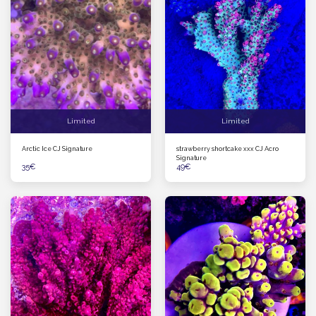
Limited
Limited
Arctic Ice CJ Signature
strawberry shortcake xxx CJ Acro
Signature
35
€
49
€