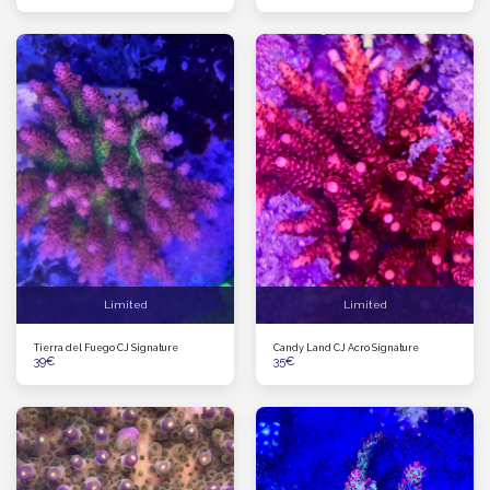
Limited
Limited
Tierra del Fuego CJ Signature
Candy Land CJ Acro Signature
39
€
35
€