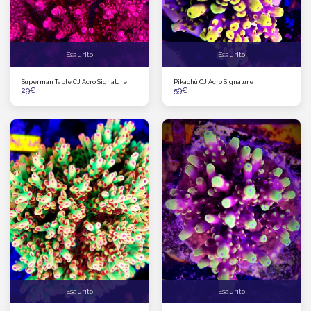
Esaurito
Esaurito
Superman Table CJ Acro Signature
Pikachù CJ Acro Signature
29
€
59
€
Esaurito
Esaurito