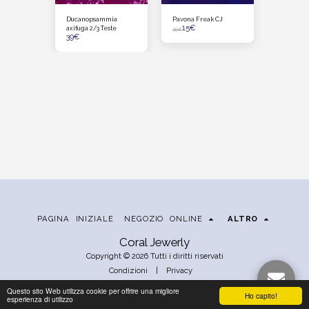
, SUPER
Ducanopsammia
Pavona Freak CJ
EUPHYLLI
15
€
2 teste )
axifuga 2/3 Teste
GOLD VENU
25
€
39
€
39
€
PAGINA INIZIALE
NEGOZIO ONLINE
ALTRO
Coral Jewerly
Copyright © 2026 Tutti i diritti riservati
Condizioni
|
Privacy
Questo sito Web utilizza cookie per offrire una migliore
Ho capito!
esperienza di utilizzo
ISCRIVITI